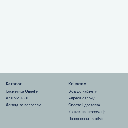
Каталог
Клієнтам
Косметика Origelle
Вхід до кабінету
Для обличчя
Адреса салону
Догляд за волоссям
Оплата і доставка
Контактна інформація
Повернення та обмін