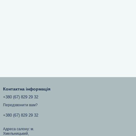
Контактна інформація
+380 (67) 829 29 32
Передзвонити вам?
+380 (67) 829 29 32
Адреса салону: м.
Хмельницький,