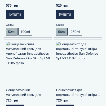
575 грн
520 грн
Купити
Купити
Об'єм
Об'єм
50ml
100ml
50ml
250ml
Сонцезахисний
Сонцезахист для
матувальний крем для
нормальної та сухої шкіри
жирної шкіри Innoaesthetics
Innoaesthetics Sun Defense
720 грн
720 грн
Sun Defense Oily Skin Spf 50
Spf 50