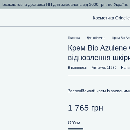
Безкоштовна доставка НП для замовлень від 3000 грн. по Україні.
Косметика Origelle
Головна
Для обличчя
Крем Bio Az
Крем Bio Azulene 
відновлення шкір
В наявності
Артикул: 11236
Напис
Заспокійливий крем із захисни
1 765 грн
Об'єм