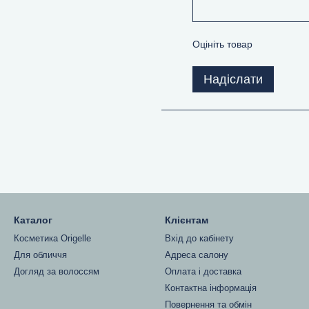
Оцініть товар
Надіслати
Каталог
Клієнтам
Косметика Origelle
Вхід до кабінету
Для обличчя
Адреса салону
Догляд за волоссям
Оплата і доставка
Контактна інформація
Повернення та обмін