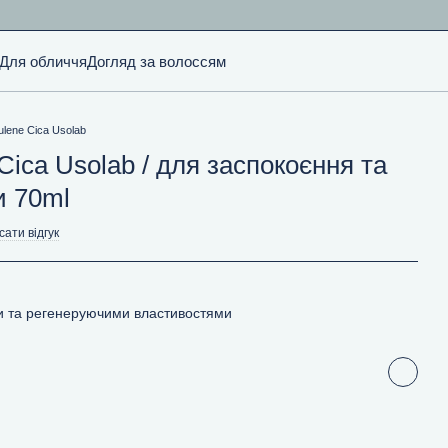
Для обличчя
Догляд за волоссям
ulene Cica Usolab
Cica Usolab / для заспокоєння та
и 70ml
ати відгук
ми та регенеруючими властивостями