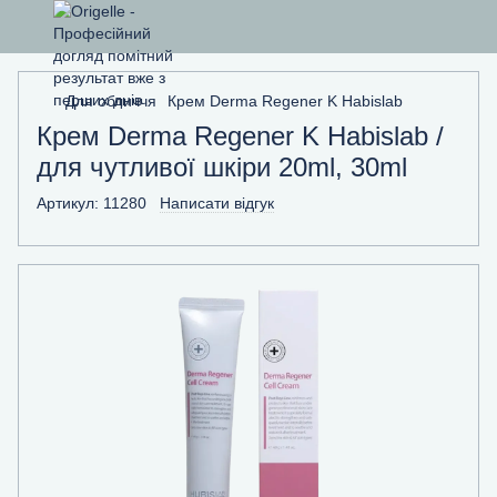
Для обличчя
Крем Derma Regener K Habislab
Крем Derma Regener K Habislab /
для чутливої шкіри 20ml, 30ml
Артикул:
11280
Написати відгук