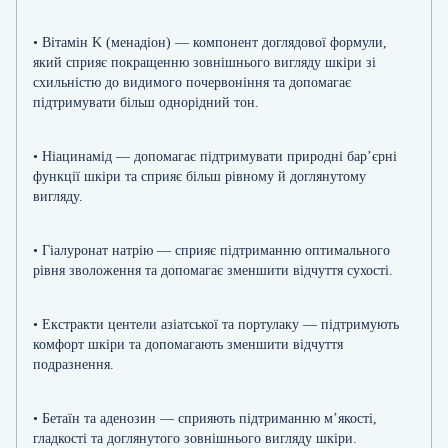
• Вітамін K (менадіон) — компонент доглядової формули,
який сприяє покращенню зовнішнього вигляду шкіри зі
схильністю до видимого почервоніння та допомагає
підтримувати більш однорідний тон.
• Ніацинамід — допомагає підтримувати природні бар’єрні
функції шкіри та сприяє більш рівному й доглянутому
вигляду.
• Гіалуронат натрію — сприяє підтриманню оптимального
рівня зволоження та допомагає зменшити відчуття сухості.
• Екстракти центели азіатської та портулаку — підтримують
комфорт шкіри та допомагають зменшити відчуття
подразнення.
• Бетаїн та аденозин — сприяють підтриманню м’якості,
гладкості та доглянутого зовнішнього вигляду шкіри.